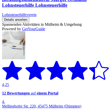
Lohnsteuerhilfe Lohnsteuerhilfe
Lohnsteuerhilfeverein
Details ansehen
Spannenden Aktivitäten in Mülheim & Umgebung
Powered by
GetYourGuide
4,25
12 Bewertungen
auf
einem Portal
4.
Mellinghofer Str. 220, 45475 Mülheim (Dümpten)