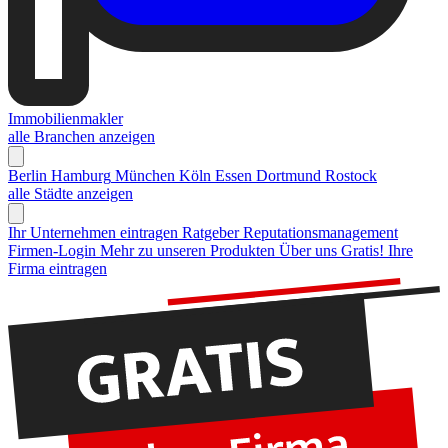
Immobilienmakler
alle Branchen anzeigen
Berlin
Hamburg
München
Köln
Essen
Dortmund
Rostock
alle Städte anzeigen
Ihr Unternehmen eintragen
Ratgeber Reputationsmanagement
Firmen-Login
Mehr zu unseren Produkten
Über uns
Gratis! Ihre
Firma eintragen