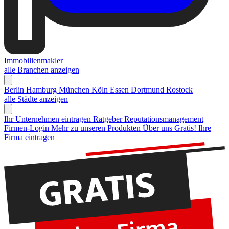
Immobilienmakler
alle Branchen anzeigen
Berlin
Hamburg
München
Köln
Essen
Dortmund
Rostock
alle Städte anzeigen
Ihr Unternehmen eintragen
Ratgeber Reputationsmanagement
Firmen-Login
Mehr zu unseren Produkten
Über uns
Gratis! Ihre
Firma eintragen