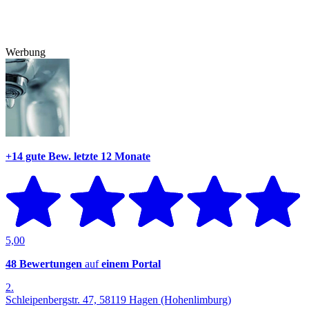
Werbung
+14 gute Bew.
letzte 12 Monate
5,00
48 Bewertungen
auf
einem Portal
2.
Schleipenbergstr. 47, 58119 Hagen (Hohenlimburg)