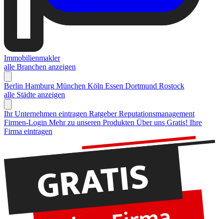
Immobilienmakler
alle Branchen anzeigen
Berlin
Hamburg
München
Köln
Essen
Dortmund
Rostock
alle Städte anzeigen
Ihr Unternehmen eintragen
Ratgeber Reputationsmanagement
Firmen-Login
Mehr zu unseren Produkten
Über uns
Gratis! Ihre
Firma eintragen