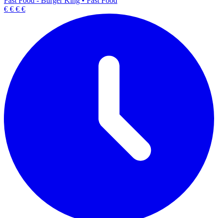
Fast Food - Burger King
•
Fast Food
€
€
€
€