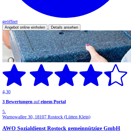
geöffnet
Angebot online einholen
Details ansehen
4,30
3 Bewertungen
auf
einem Portal
5.
Warnowallee 30, 18107 Rostock (Lütten Klein)
AWO Sozialdienst Rostock gemeinnützige GmbH