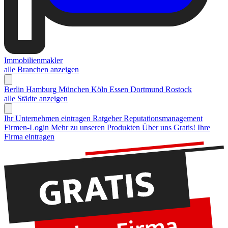
Immobilienmakler
alle Branchen anzeigen
Berlin
Hamburg
München
Köln
Essen
Dortmund
Rostock
alle Städte anzeigen
Ihr Unternehmen eintragen
Ratgeber Reputationsmanagement
Firmen-Login
Mehr zu unseren Produkten
Über uns
Gratis! Ihre
Firma eintragen