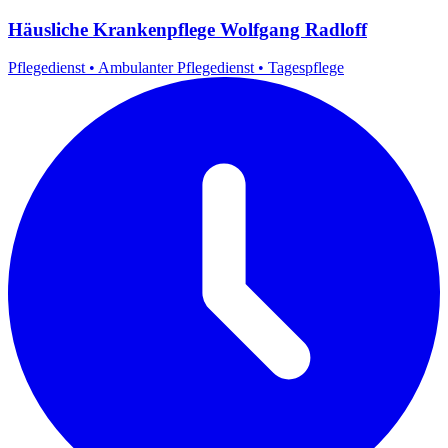
Häusliche Krankenpflege Wolfgang Radloff
Pflegedienst
•
Ambulanter Pflegedienst
•
Tagespflege