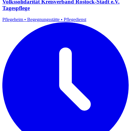
Volkssolidarität Kreisverband Rostock-Stadt e.V.
Tagespflege
Pflegeheim
•
Begegnungsstätte
•
Pflegedienst