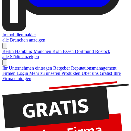
Immobilienmakler
alle Branchen anzeigen
Berlin
Hamburg
München
Köln
Essen
Dortmund
Rostock
alle Städte anzeigen
Ihr Unternehmen eintragen
Ratgeber Reputationsmanagement
Firmen-Login
Mehr zu unseren Produkten
Über uns
Gratis! Ihre
Firma eintragen