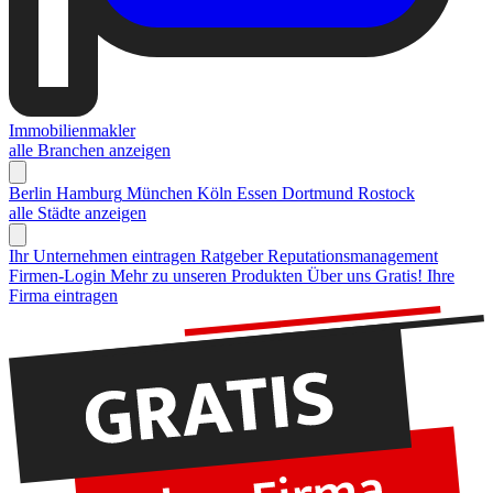
Immobilienmakler
alle Branchen anzeigen
Berlin
Hamburg
München
Köln
Essen
Dortmund
Rostock
alle Städte anzeigen
Ihr Unternehmen eintragen
Ratgeber Reputationsmanagement
Firmen-Login
Mehr zu unseren Produkten
Über uns
Gratis! Ihre
Firma eintragen