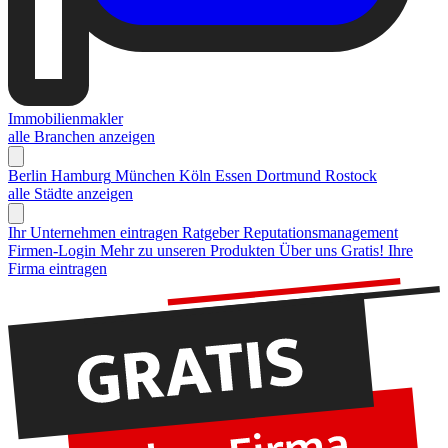
Immobilienmakler
alle Branchen anzeigen
Berlin
Hamburg
München
Köln
Essen
Dortmund
Rostock
alle Städte anzeigen
Ihr Unternehmen eintragen
Ratgeber Reputationsmanagement
Firmen-Login
Mehr zu unseren Produkten
Über uns
Gratis! Ihre
Firma eintragen