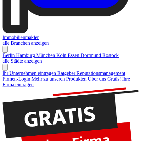
Immobilienmakler
alle Branchen anzeigen
Berlin
Hamburg
München
Köln
Essen
Dortmund
Rostock
alle Städte anzeigen
Ihr Unternehmen eintragen
Ratgeber Reputationsmanagement
Firmen-Login
Mehr zu unseren Produkten
Über uns
Gratis! Ihre
Firma eintragen