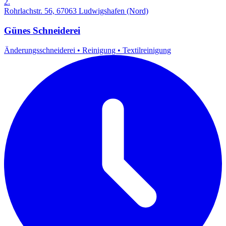
2.
Rohrlachstr. 56, 67063 Ludwigshafen (Nord)
Günes Schneiderei
Änderungsschneiderei
•
Reinigung
•
Textilreinigung