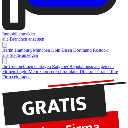
Immobilienmakler
alle Branchen anzeigen
Berlin
Hamburg
München
Köln
Essen
Dortmund
Rostock
alle Städte anzeigen
Ihr Unternehmen eintragen
Ratgeber Reputationsmanagement
Firmen-Login
Mehr zu unseren Produkten
Über uns
Gratis! Ihre
Firma eintragen