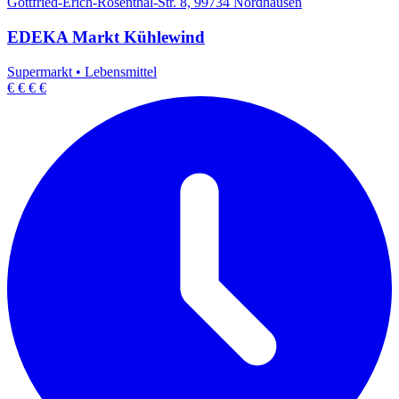
Gottfried-Erich-Rosenthal-Str. 8, 99734 Nordhausen
EDEKA Markt Kühlewind
Supermarkt
•
Lebensmittel
€
€
€
€