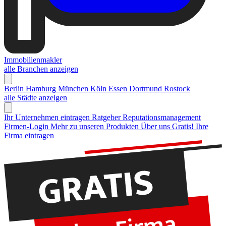
Immobilienmakler
alle Branchen anzeigen
Berlin
Hamburg
München
Köln
Essen
Dortmund
Rostock
alle Städte anzeigen
Ihr Unternehmen eintragen
Ratgeber Reputationsmanagement
Firmen-Login
Mehr zu unseren Produkten
Über uns
Gratis! Ihre
Firma eintragen