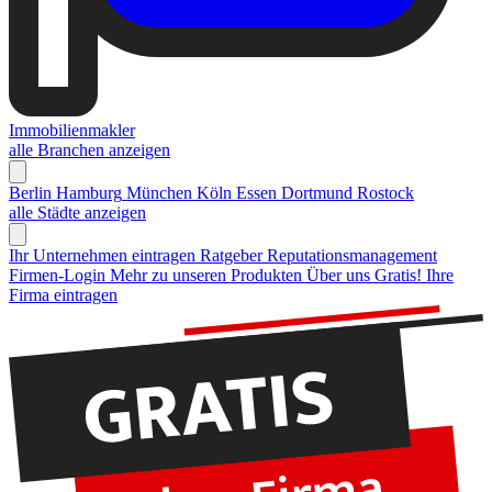
Immobilienmakler
alle Branchen anzeigen
Berlin
Hamburg
München
Köln
Essen
Dortmund
Rostock
alle Städte anzeigen
Ihr Unternehmen eintragen
Ratgeber Reputationsmanagement
Firmen-Login
Mehr zu unseren Produkten
Über uns
Gratis! Ihre
Firma eintragen