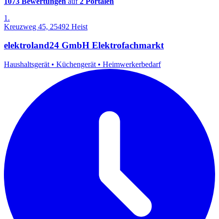
1073 Bewertungen
auf
2 Portalen
1.
Kreuzweg 45, 25492 Heist
elektroland24 GmbH Elektrofachmarkt
Haushaltsgerät
•
Küchengerät
•
Heimwerkerbedarf