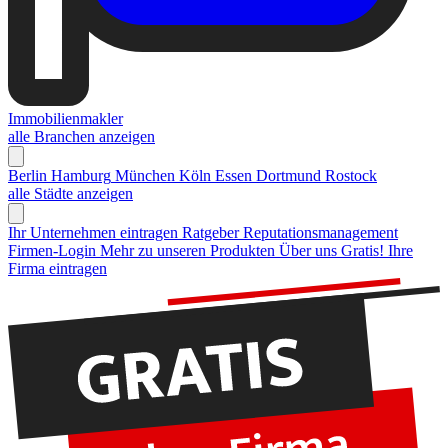
Immobilienmakler
alle Branchen anzeigen
Berlin
Hamburg
München
Köln
Essen
Dortmund
Rostock
alle Städte anzeigen
Ihr Unternehmen eintragen
Ratgeber Reputationsmanagement
Firmen-Login
Mehr zu unseren Produkten
Über uns
Gratis! Ihre
Firma eintragen