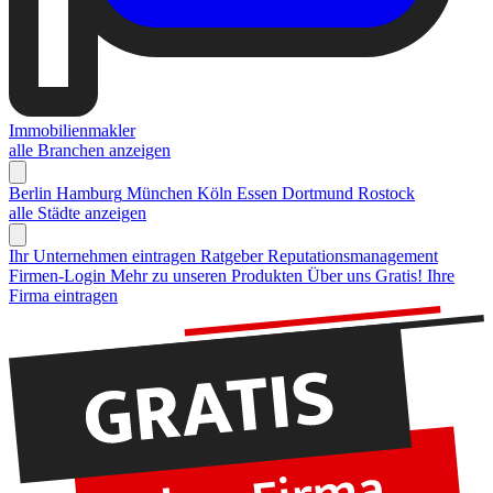
Immobilienmakler
alle Branchen anzeigen
Berlin
Hamburg
München
Köln
Essen
Dortmund
Rostock
alle Städte anzeigen
Ihr Unternehmen eintragen
Ratgeber Reputationsmanagement
Firmen-Login
Mehr zu unseren Produkten
Über uns
Gratis! Ihre
Firma eintragen