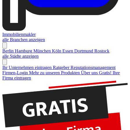
Immobilienmakler
alle Branchen anzeigen
Berlin
Hamburg
München
Köln
Essen
Dortmund
Rostock
alle Städte anzeigen
Ihr Unternehmen eintragen
Ratgeber Reputationsmanagement
Firmen-Login
Mehr zu unseren Produkten
Über uns
Gratis! Ihre
Firma eintragen