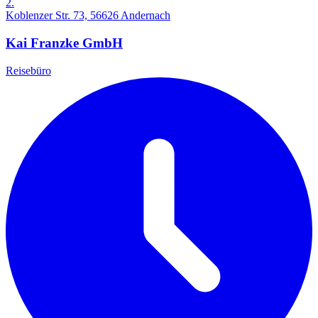
2.
Koblenzer Str. 73, 56626 Andernach
Kai Franzke GmbH
Reisebüro