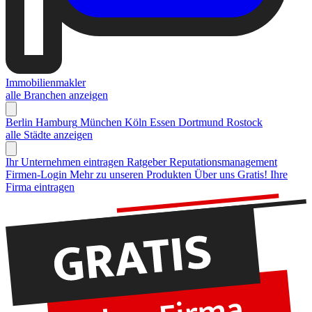
Immobilienmakler
alle Branchen anzeigen
Berlin
Hamburg
München
Köln
Essen
Dortmund
Rostock
alle Städte anzeigen
Ihr Unternehmen eintragen
Ratgeber Reputationsmanagement
Firmen-Login
Mehr zu unseren Produkten
Über uns
Gratis! Ihre
Firma eintragen