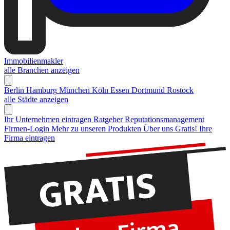
Immobilienmakler
alle Branchen anzeigen
Berlin
Hamburg
München
Köln
Essen
Dortmund
Rostock
alle Städte anzeigen
Ihr Unternehmen eintragen
Ratgeber Reputationsmanagement
Firmen-Login
Mehr zu unseren Produkten
Über uns
Gratis! Ihre
Firma eintragen