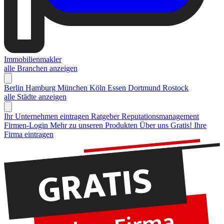
Immobilienmakler
alle Branchen anzeigen
Berlin
Hamburg
München
Köln
Essen
Dortmund
Rostock
alle Städte anzeigen
Ihr Unternehmen eintragen
Ratgeber Reputationsmanagement
Firmen-Login
Mehr zu unseren Produkten
Über uns
Gratis! Ihre
Firma eintragen