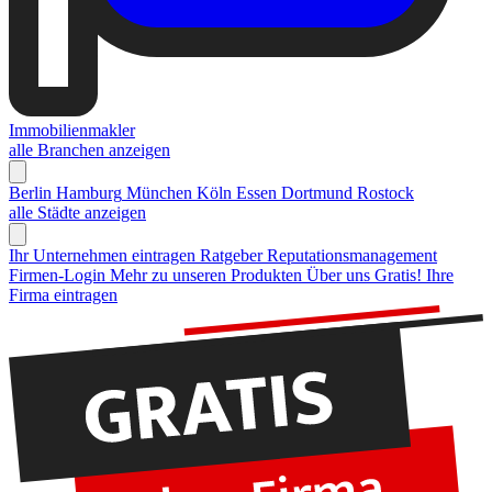
Immobilienmakler
alle Branchen anzeigen
Berlin
Hamburg
München
Köln
Essen
Dortmund
Rostock
alle Städte anzeigen
Ihr Unternehmen eintragen
Ratgeber Reputationsmanagement
Firmen-Login
Mehr zu unseren Produkten
Über uns
Gratis! Ihre
Firma eintragen