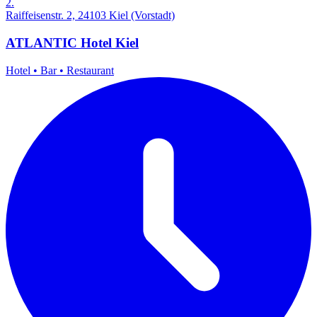
2.
Raiffeisenstr. 2, 24103 Kiel (Vorstadt)
ATLANTIC Hotel Kiel
Hotel
•
Bar
•
Restaurant