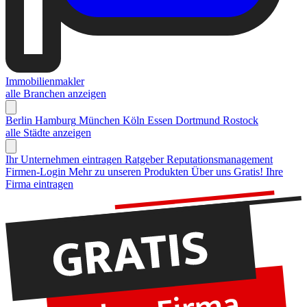
Immobilienmakler
alle Branchen anzeigen
Berlin
Hamburg
München
Köln
Essen
Dortmund
Rostock
alle Städte anzeigen
Ihr Unternehmen eintragen
Ratgeber Reputationsmanagement
Firmen-Login
Mehr zu unseren Produkten
Über uns
Gratis! Ihre
Firma eintragen