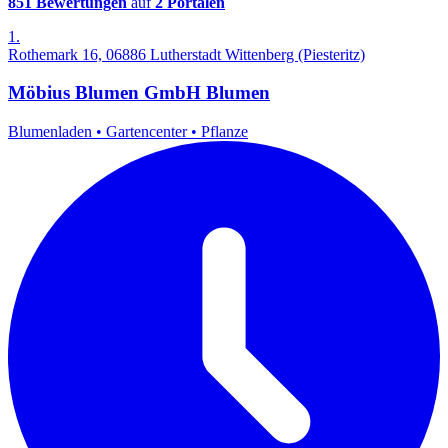
851 Bewertungen
auf
2 Portalen
1.
Rothemark 16, 06886 Lutherstadt Wittenberg (Piesteritz)
Möbius Blumen GmbH Blumen
Blumenladen
•
Gartencenter
•
Pflanze