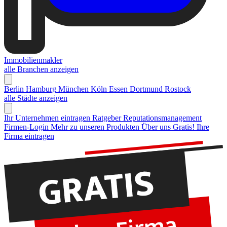
Immobilienmakler
alle Branchen anzeigen
Berlin
Hamburg
München
Köln
Essen
Dortmund
Rostock
alle Städte anzeigen
Ihr Unternehmen eintragen
Ratgeber Reputationsmanagement
Firmen-Login
Mehr zu unseren Produkten
Über uns
Gratis! Ihre
Firma eintragen