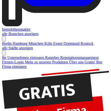
Immobilienmakler
alle Branchen anzeigen
Berlin
Hamburg
München
Köln
Essen
Dortmund
Rostock
alle Städte anzeigen
Ihr Unternehmen eintragen
Ratgeber Reputationsmanagement
Firmen-Login
Mehr zu unseren Produkten
Über uns
Gratis! Ihre
Firma eintragen