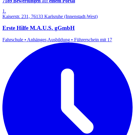
7189 Bewertungen
auf
einem Portal
1.
Kaiserstr. 231, 76133 Karlsruhe (Innenstadt-West)
Erste Hilfe M.A.U.S. gGmbH
Fahrschule
•
Anhänger-Ausbildung
•
Führerschein mit 17