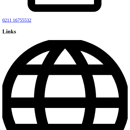
0211 16755532
Links