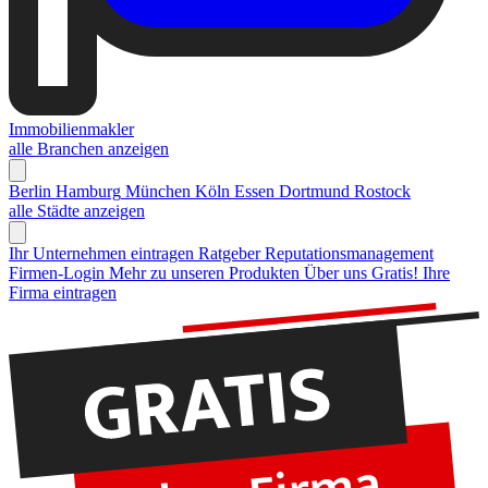
Immobilienmakler
alle Branchen anzeigen
Berlin
Hamburg
München
Köln
Essen
Dortmund
Rostock
alle Städte anzeigen
Ihr Unternehmen eintragen
Ratgeber Reputationsmanagement
Firmen-Login
Mehr zu unseren Produkten
Über uns
Gratis! Ihre
Firma eintragen