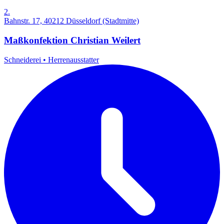
2.
Bahnstr. 17, 40212 Düsseldorf (Stadtmitte)
Maßkonfektion Christian Weilert
Schneiderei
•
Herrenausstatter