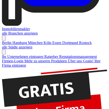
Immobilienmakler
alle Branchen anzeigen
Berlin
Hamburg
München
Köln
Essen
Dortmund
Rostock
alle Städte anzeigen
Ihr Unternehmen eintragen
Ratgeber Reputationsmanagement
Firmen-Login
Mehr zu unseren Produkten
Über uns
Gratis! Ihre
Firma eintragen