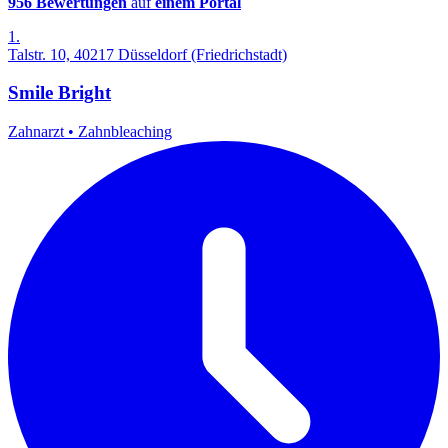
956 Bewertungen
auf
einem Portal
1.
Talstr. 10, 40217 Düsseldorf (Friedrichstadt)
Smile Bright
Zahnarzt
•
Zahnbleaching