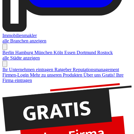
Immobilienmakler
alle Branchen anzeigen
Berlin
Hamburg
München
Köln
Essen
Dortmund
Rostock
alle Städte anzeigen
Ihr Unternehmen eintragen
Ratgeber Reputationsmanagement
Firmen-Login
Mehr zu unseren Produkten
Über uns
Gratis! Ihre
Firma eintragen