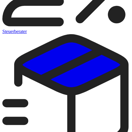
Steuerberater