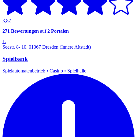
3,87
271 Bewertungen
auf
2 Portalen
1.
Seestr. 8- 10, 01067 Dresden (Innere Altstadt)
Spielbank
Spielautomatenbetrieb
•
Casino
•
Spielhalle