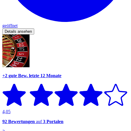
geöffnet
Details ansehen
+2 gute Bew.
letzte 12 Monate
4,05
92 Bewertungen
auf
3 Portalen