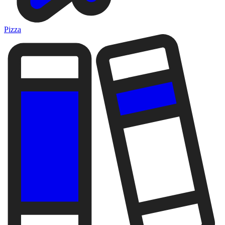
Pizza