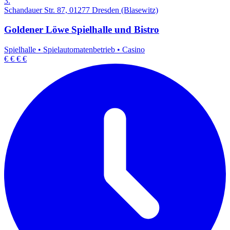
3.
Schandauer Str. 87, 01277 Dresden (Blasewitz)
Goldener Löwe Spielhalle und Bistro
Spielhalle
•
Spielautomatenbetrieb
•
Casino
€
€
€
€