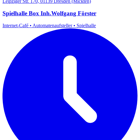
Leipziger Str. 170, 01139 Dresden (Mickten)
Spielhalle Box Inh.Wolfgang Förster
Internet-Café
•
Automatenaufsteller
•
Spielhalle