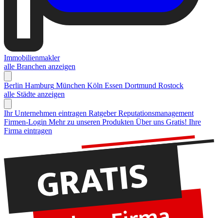
Immobilienmakler
alle Branchen anzeigen
Berlin
Hamburg
München
Köln
Essen
Dortmund
Rostock
alle Städte anzeigen
Ihr Unternehmen eintragen
Ratgeber Reputationsmanagement
Firmen-Login
Mehr zu unseren Produkten
Über uns
Gratis! Ihre
Firma eintragen