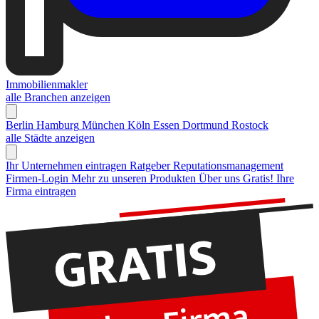
Immobilienmakler
alle Branchen anzeigen
Berlin
Hamburg
München
Köln
Essen
Dortmund
Rostock
alle Städte anzeigen
Ihr Unternehmen eintragen
Ratgeber Reputationsmanagement
Firmen-Login
Mehr zu unseren Produkten
Über uns
Gratis! Ihre
Firma eintragen