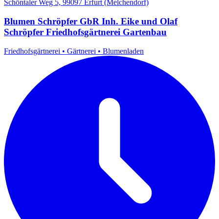
Schöntaler Weg 5, 99097 Erfurt (Melchendorf)
Blumen Schröpfer GbR Inh. Eike und Olaf
Schröpfer Friedhofsgärtnerei Gartenbau
Friedhofsgärtnerei
•
Gärtnerei
•
Blumenladen