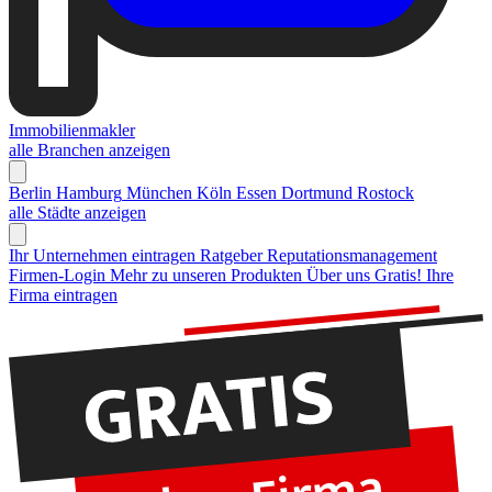
Immobilienmakler
alle Branchen anzeigen
Berlin
Hamburg
München
Köln
Essen
Dortmund
Rostock
alle Städte anzeigen
Ihr Unternehmen eintragen
Ratgeber Reputationsmanagement
Firmen-Login
Mehr zu unseren Produkten
Über uns
Gratis! Ihre
Firma eintragen