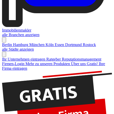
Immobilienmakler
alle Branchen anzeigen
Berlin
Hamburg
München
Köln
Essen
Dortmund
Rostock
alle Städte anzeigen
Ihr Unternehmen eintragen
Ratgeber Reputationsmanagement
Firmen-Login
Mehr zu unseren Produkten
Über uns
Gratis! Ihre
Firma eintragen