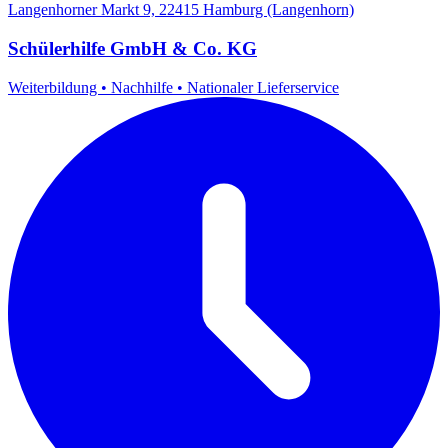
Langenhorner Markt 9, 22415 Hamburg (Langenhorn)
Schülerhilfe GmbH & Co. KG
Weiterbildung
•
Nachhilfe
•
Nationaler Lieferservice