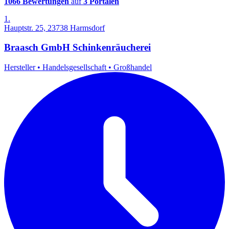
1066 Bewertungen
auf
3 Portalen
1.
Hauptstr. 25, 23738 Harmsdorf
Braasch GmbH Schinkenräucherei
Hersteller
•
Handelsgesellschaft
•
Großhandel