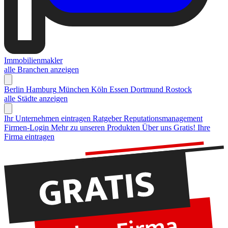
Immobilienmakler
alle Branchen anzeigen
Berlin
Hamburg
München
Köln
Essen
Dortmund
Rostock
alle Städte anzeigen
Ihr Unternehmen eintragen
Ratgeber Reputationsmanagement
Firmen-Login
Mehr zu unseren Produkten
Über uns
Gratis! Ihre
Firma eintragen