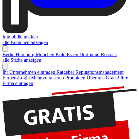
Immobilienmakler
alle Branchen anzeigen
Berlin
Hamburg
München
Köln
Essen
Dortmund
Rostock
alle Städte anzeigen
Ihr Unternehmen eintragen
Ratgeber Reputationsmanagement
Firmen-Login
Mehr zu unseren Produkten
Über uns
Gratis! Ihre
Firma eintragen