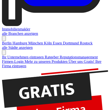
Immobilienmakler
alle Branchen anzeigen
Berlin
Hamburg
München
Köln
Essen
Dortmund
Rostock
alle Städte anzeigen
Ihr Unternehmen eintragen
Ratgeber Reputationsmanagement
Firmen-Login
Mehr zu unseren Produkten
Über uns
Gratis! Ihre
Firma eintragen