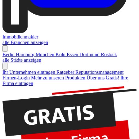
Immobilienmakler
alle Branchen anzeigen
Berlin
Hamburg
München
Köln
Essen
Dortmund
Rostock
alle Städte anzeigen
Ihr Unternehmen eintragen
Ratgeber Reputationsmanagement
Firmen-Login
Mehr zu unseren Produkten
Über uns
Gratis! Ihre
Firma eintragen