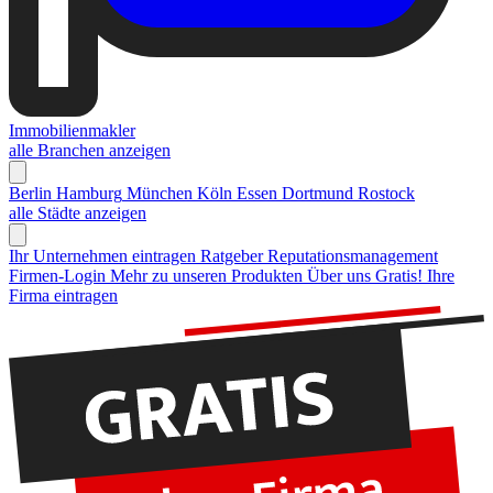
Immobilienmakler
alle Branchen anzeigen
Berlin
Hamburg
München
Köln
Essen
Dortmund
Rostock
alle Städte anzeigen
Ihr Unternehmen eintragen
Ratgeber Reputationsmanagement
Firmen-Login
Mehr zu unseren Produkten
Über uns
Gratis! Ihre
Firma eintragen