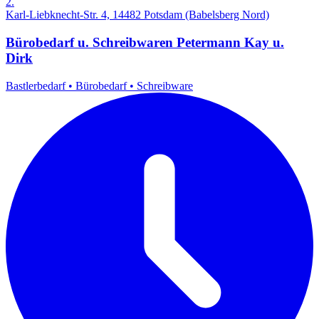
2.
Karl-Liebknecht-Str. 4, 14482 Potsdam (Babelsberg Nord)
Bürobedarf u. Schreibwaren Petermann Kay u.
Dirk
Bastlerbedarf
•
Bürobedarf
•
Schreibware