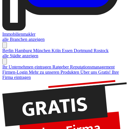
Immobilienmakler
alle Branchen anzeigen
Berlin
Hamburg
München
Köln
Essen
Dortmund
Rostock
alle Städte anzeigen
Ihr Unternehmen eintragen
Ratgeber Reputationsmanagement
Firmen-Login
Mehr zu unseren Produkten
Über uns
Gratis! Ihre
Firma eintragen