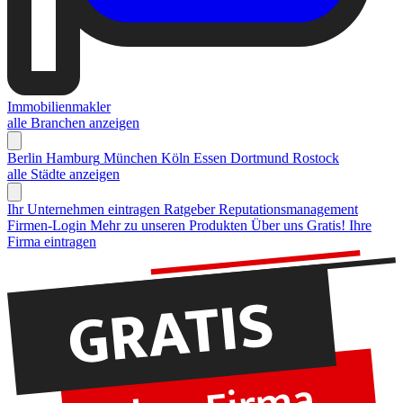
Immobilienmakler
alle Branchen anzeigen
Berlin
Hamburg
München
Köln
Essen
Dortmund
Rostock
alle Städte anzeigen
Ihr Unternehmen eintragen
Ratgeber Reputationsmanagement
Firmen-Login
Mehr zu unseren Produkten
Über uns
Gratis! Ihre
Firma eintragen