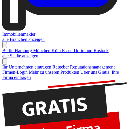
Immobilienmakler
alle Branchen anzeigen
Berlin
Hamburg
München
Köln
Essen
Dortmund
Rostock
alle Städte anzeigen
Ihr Unternehmen eintragen
Ratgeber Reputationsmanagement
Firmen-Login
Mehr zu unseren Produkten
Über uns
Gratis! Ihre
Firma eintragen