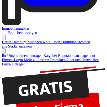
Immobilienmakler
alle Branchen anzeigen
Berlin
Hamburg
München
Köln
Essen
Dortmund
Rostock
alle Städte anzeigen
Ihr Unternehmen eintragen
Ratgeber Reputationsmanagement
Firmen-Login
Mehr zu unseren Produkten
Über uns
Gratis! Ihre
Firma eintragen