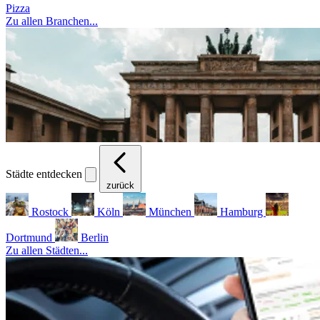
Pizza
Zu allen Branchen...
Städte entdecken
zurück
Rostock
Köln
München
Hamburg
Dortmund
Berlin
Zu allen Städten...