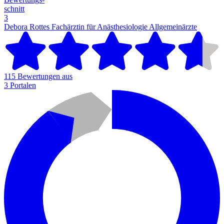
schnitt
3
Debora Rottes Fachärztin für Anästhesiologie
Allgemeinärzte
115 Bewertungen aus
3 Portalen