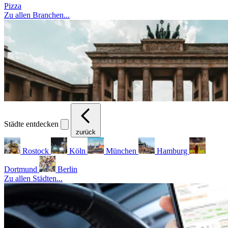
Pizza
Zu allen Branchen...
Städte entdecken
zurück
Rostock
Köln
München
Hamburg
Dortmund
Berlin
Zu allen Städten...