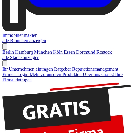
Immobilienmakler
alle Branchen anzeigen
Berlin
Hamburg
München
Köln
Essen
Dortmund
Rostock
alle Städte anzeigen
Ihr Unternehmen eintragen
Ratgeber Reputationsmanagement
Firmen-Login
Mehr zu unseren Produkten
Über uns
Gratis! Ihre
Firma eintragen