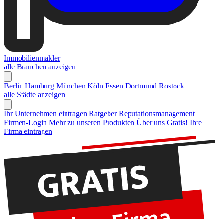
Immobilienmakler
alle Branchen anzeigen
Berlin
Hamburg
München
Köln
Essen
Dortmund
Rostock
alle Städte anzeigen
Ihr Unternehmen eintragen
Ratgeber Reputationsmanagement
Firmen-Login
Mehr zu unseren Produkten
Über uns
Gratis! Ihre
Firma eintragen