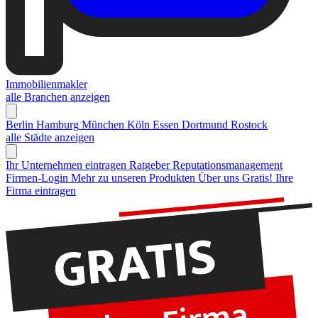
Immobilienmakler
alle Branchen anzeigen
Berlin
Hamburg
München
Köln
Essen
Dortmund
Rostock
alle Städte anzeigen
Ihr Unternehmen eintragen
Ratgeber Reputationsmanagement
Firmen-Login
Mehr zu unseren Produkten
Über uns
Gratis! Ihre
Firma eintragen