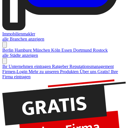
Immobilienmakler
alle Branchen anzeigen
Berlin
Hamburg
München
Köln
Essen
Dortmund
Rostock
alle Städte anzeigen
Ihr Unternehmen eintragen
Ratgeber Reputationsmanagement
Firmen-Login
Mehr zu unseren Produkten
Über uns
Gratis! Ihre
Firma eintragen