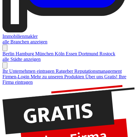
Immobilienmakler
alle Branchen anzeigen
Berlin
Hamburg
München
Köln
Essen
Dortmund
Rostock
alle Städte anzeigen
Ihr Unternehmen eintragen
Ratgeber Reputationsmanagement
Firmen-Login
Mehr zu unseren Produkten
Über uns
Gratis! Ihre
Firma eintragen