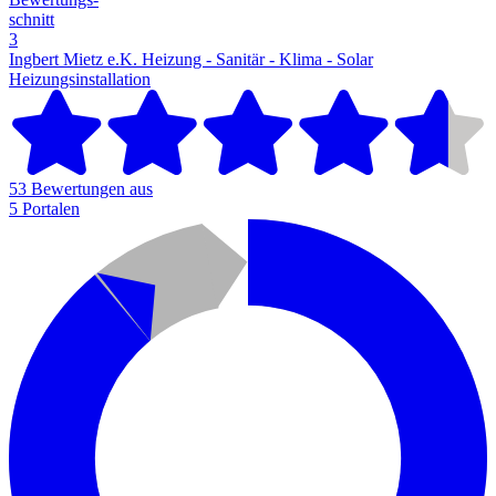
schnitt
3
Ingbert Mietz e.K. Heizung - Sanitär - Klima - Solar
Heizungsinstallation
53 Bewertungen aus
5 Portalen