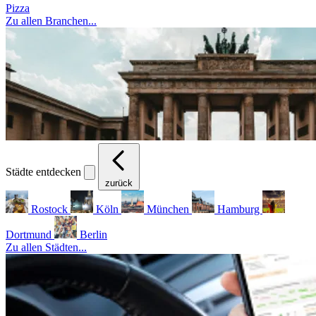
Pizza
Zu allen Branchen...
Städte entdecken
zurück
Rostock
Köln
München
Hamburg
Dortmund
Berlin
Zu allen Städten...