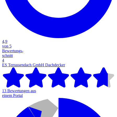
4,9
von 5
Bewertungs-
schnitt
4
ES Terrassendach GmbH
Dachdecker
13 Bewertungen aus
einem Portal