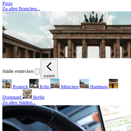
Pizza
Zu allen Branchen...
Städte entdecken
zurück
Rostock
Köln
München
Hamburg
Dortmund
Berlin
Zu allen Städten...