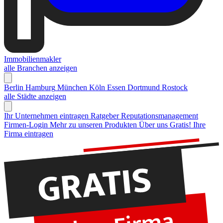
Immobilienmakler
alle Branchen anzeigen
Berlin
Hamburg
München
Köln
Essen
Dortmund
Rostock
alle Städte anzeigen
Ihr Unternehmen eintragen
Ratgeber Reputationsmanagement
Firmen-Login
Mehr zu unseren Produkten
Über uns
Gratis! Ihre
Firma eintragen