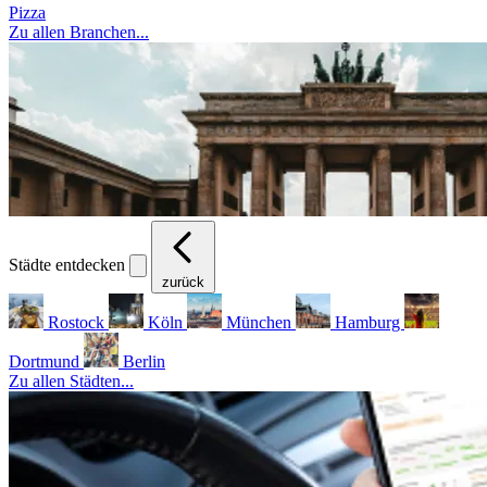
Pizza
Zu allen Branchen...
Städte entdecken
zurück
Rostock
Köln
München
Hamburg
Dortmund
Berlin
Zu allen Städten...