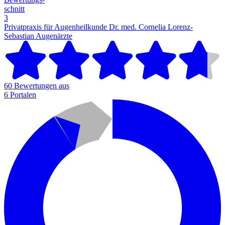
schnitt
3
Privatpraxis für Augenheilkunde Dr. med. Cornelia Lorenz-
Sebastian
Augenärzte
60 Bewertungen aus
6 Portalen